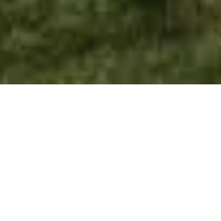
Pas le temps de lire cet article en
entier ? Demandez un résumé de
l'article :
Perplexity
ChatGPT
Claude