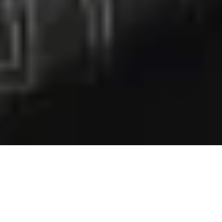
Pas le temps de lire cet article en
entier ? Demandez un résumé de
l'article :