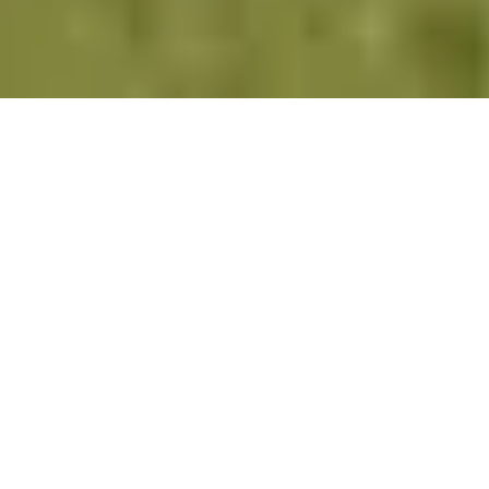
Pas le temps de lire cet article en
entier ? Demandez un résumé de
l'article :
Perplexity
ChatGPT
Claude
Gemini