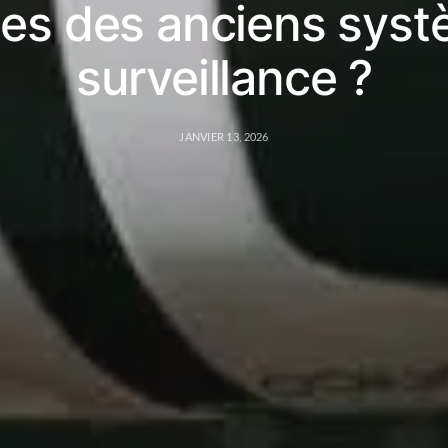
es des anciens syst
surveillance ?
JANVIER 13, 2026