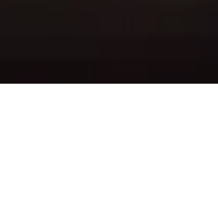
Pas le temps de lire cet article en
entier ? Demandez un résumé de
l'article :
Perplexity
ChatGPT
Claude