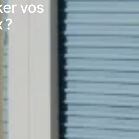
ker vos
 ?