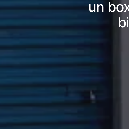
un box
b