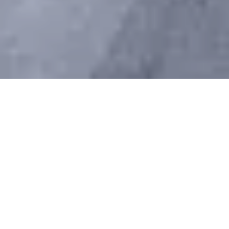
Pas le temps de lire cet article en
entier ? Demandez un résumé de
l'article :
Perplexity
ChatGPT
Claude