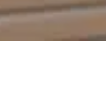
Pas le temps de lire cet article en
entier ? Demandez un résumé de
l'article :
Perplexity
ChatGPT
Claude