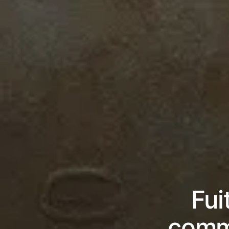
Fui
comme