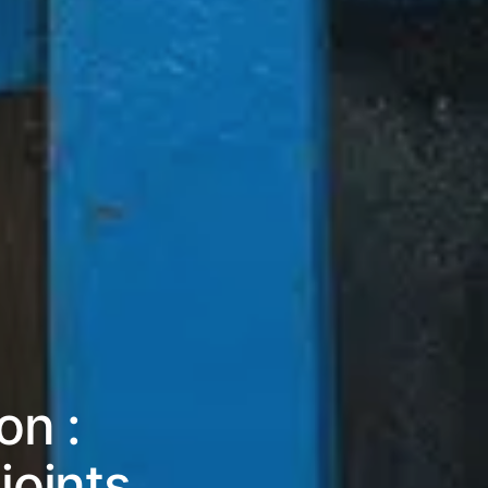
on :
joints