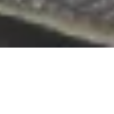
Pas le temps de lire cet article en
entier ? Demandez un résumé de
l'article :
Perplexity
ChatGPT