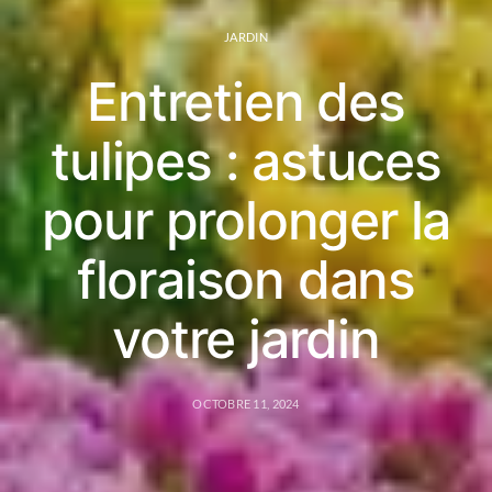
JARDIN
Entretien des
tulipes : astuces
pour prolonger la
floraison dans
votre jardin
OCTOBRE 11, 2024