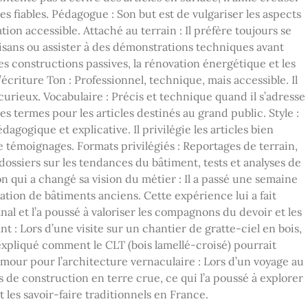
s fiables. Pédagogue : Son but est de vulgariser les aspects
on accessible. Attaché au terrain : Il préfère toujours se
isans ou assister à des démonstrations techniques avant
 les constructions passives, la rénovation énergétique et les
criture Ton : Professionnel, technique, mais accessible. Il
curieux. Vocabulaire : Précis et technique quand il s’adresse
 les termes pour les articles destinés au grand public. Style :
agogique et explicative. Il privilégie les articles bien
témoignages. Formats privilégiés : Reportages de terrain,
ossiers sur les tendances du bâtiment, tests et analyses de
qui a changé sa vision du métier : Il a passé une semaine
tion de bâtiments anciens. Cette expérience lui a fait
al et l’a poussé à valoriser les compagnons du devoir et les
t : Lors d’une visite sur un chantier de gratte-ciel en bois,
 expliqué comment le CLT (bois lamellé-croisé) pourrait
mour pour l’architecture vernaculaire : Lors d’un voyage au
 de construction en terre crue, ce qui l’a poussé à explorer
t les savoir-faire traditionnels en France.