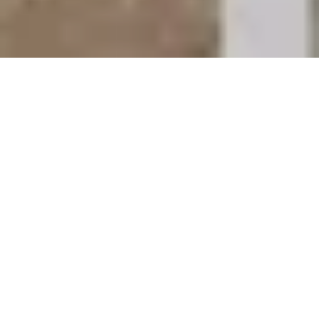
Pas le temps de lire cet article en
entier ? Demandez un résumé de
l'article :
Perplexity
ChatGPT
Claude
Gemini