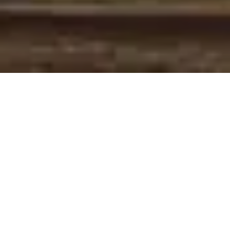
Pas le temps de lire cet article en
entier ? Demandez un résumé de
l'article :
Perplexity
ChatGPT
Claude