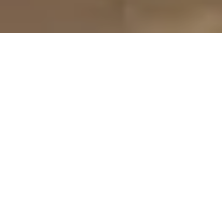
Pas le temps de lire cet article en
entier ? Demandez un résumé de
l'article :
Perplexity
ChatGPT
Claude
Gemini