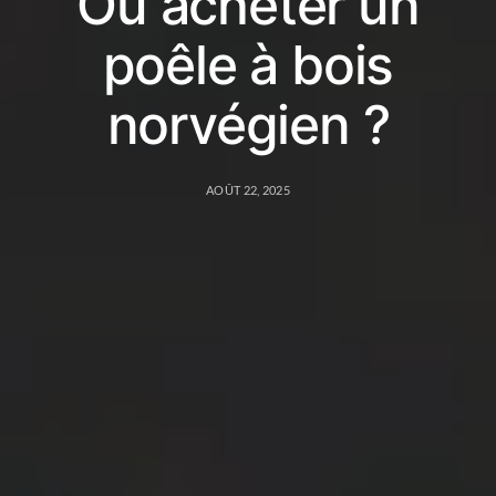
Où acheter un
poêle à bois
norvégien ?
AOÛT 22, 2025