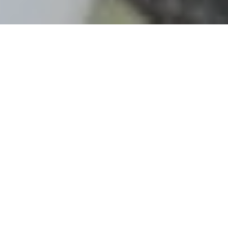
Pas le temps de lire cet article en
entier ? Demandez un résumé de
l'article :
Perplexity
ChatGPT
Claude
Gemini