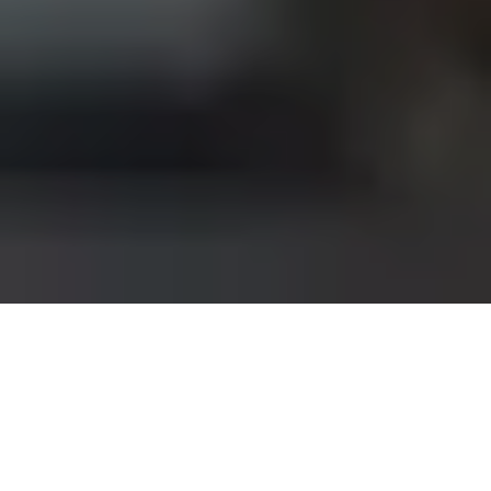
Pas le temps de lire cet article en
entier ? Demandez un résumé de
l'article :